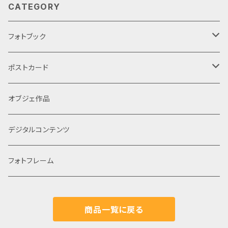
CATEGORY
フォトブック
プレミアム版
ポストカード
単品
通常版
単品
オブジェ作品
セット
単品
セット
デジタルコンテンツ
セット
フォトフレーム
フォトブックセット
商品一覧に戻る