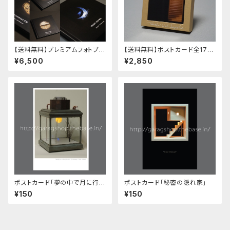
【送料無料】プレミアムフォトブッ
【送料無料】ポストカード全17種
ク2冊セット(期間限定ポストカ
セット＆紙箱式フォトフレーム(サ
¥6,500
¥2,850
ードセットプレゼント中)
イン入り)
ポストカード「夢の中で月に行く
ポストカード「秘密の隠れ家」
装置」
¥150
¥150