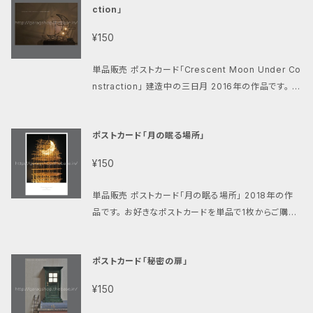
ction」
ポストへの投函で配達完了となります、手渡しではあり
ませんのでご了承ください。）
¥150
単品販売 ポストカード「Crescent Moon Under Co
nstraction」 建造中の三日月 2016年の作品です。 お
好きなポストカードを単品で1枚からご購入いただけま
す。 クリックポスト(185円)にて発送致します。 ご購入
ポストカード「月の眠る場所」
金額の合計が【800円以上】の場合は送料が無料にな
ります。 （お客様のポストへの投函で配達完了となりま
¥150
す、手渡しではありませんのでご了承ください。）
単品販売 ポストカード「月の眠る場所」 2018年の作
品です。 お好きなポストカードを単品で1枚からご購入
いただけます。 クリックポスト(185円)にて発送致しま
す。 ご購入金額の合計が【800円以上】の場合は送料
ポストカード「秘密の扉」
が無料になります。 （お客様のポストへの投函で配達
完了となります、手渡しではありませんのでご了承くだ
¥150
さい。）