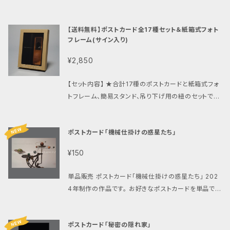
売の様に一枚一枚を袋詰めしておりませんので予めご
nt in the book （2017） 6 夢の中で月に行く装置 （2
了承ください。 各ポストカードの画像は単品の売場に
014） 8 空想の庭・街と三日月 （2010） 10 月の軌道
【送料無料】ポストカード全17種セット＆紙箱式フォト
てご確認ください。 https://garagshop.thebase.i
と （2017） 12 月の塔 （2018） 14 満月幻灯機 （202
フレーム(サイン入り)
n/categories/2133434 メール便もしくはクリック
0） 16 月の眠る場所 （2018） 18 Light and Darkne
ポストにて【送料無料】でお送り致します。（お客様のポ
¥2,850
ss （2007） 20 Crescent moon under construc
ストへの投函で配達完了となります、手渡しではありま
tion （2016） 22 いちばん近い星 （2017） 24 異空へ
せんので予めご了承ください。） この商品は配達方法を
【セット内容】 ★合計17種のポストカードと紙箱式フォ
の窓 （2021） 26 空想の庭・橋と月 （2018） 28 月光
お選び頂けます。対面手渡し、追跡番号付をご希望の
トフレーム、簡易スタンド、吊り下げ用の紐のセットで
結晶標本 （2019） 30 夢の在り処 （2019） 32 或る夜
方は、ご注文時に【配達方法選択】から『レターパックプ
す。 ★発送時にはランダムにどれか1枚を表に入れ、残
の蒼き光 （2016） 表紙 月光結晶標本（2020） 3
ラス』お選びください、有料（520円）にてレターパック
りの16枚をひとまとめにパックして引き出し式のフレー
月光結晶標本（制作風景） 35 Crescent moon un
プラスでお送り致します。
ポストカード「機械仕掛けの惑星たち」
ム内に収めてあります、簡単に交換できますのでお好き
der construction（制作風景） [ ポストカード ] 7枚
なポストカードに入れ替えてお楽しみください。 ★額
『星の街』 『異空への窓』 『月光結晶標本』 『丘の上の
¥150
の下部(タテ位置)に白いペンでサインを入れてお届け
光り』 『発掘した日』 『機械仕掛けの惑星たち』 『秘密
致します。 ★紙貼、箱(引き出し式)になっているのでセ
の隠れ家』 ※ポストカードに直筆サインは入りません。
単品販売 ポストカード「機械仕掛けの惑星たち」 202
ットのポストカードを収納できます。タテ、ヨコ、壁掛け、
※ハードカバーのプレミアムタイプではありません、薄
4年制作の作品です。 お好きなポストカードを単品で1
置きなどご自由にお使いください。取り外し可能な簡易
い冊子タイプのフォトブックです。 プレミアムタイプ作品
枚からご購入いただけます。 クリックポスト(185円)に
折りたたみスタンド付属 メール便もしくはクリックポス
集の売場へはこちらから https://garagshop.theba
て発送致します。 ご購入金額の合計が【800円以上】の
トにて【送料無料】でお送り致します。（お客様のポスト
se.in/items/39134891 この商品はメール便もしく
ポストカード「秘密の隠れ家」
場合は送料が無料になります。 （お客様のポストへの