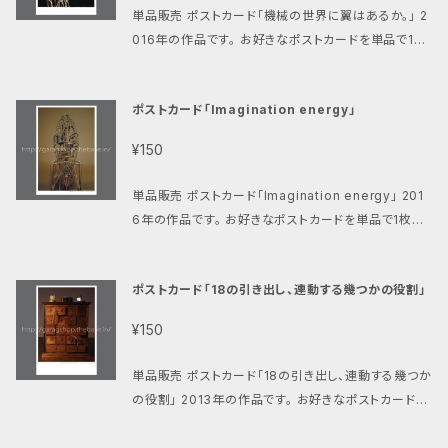
単品販売 ポストカード「機械の世界に翼はあるか。」 2
016年の作品です。 お好きなポストカードを単品で1枚
からご購入いただけます。 クリックポスト(185円)にて
発送致します。 ご購入金額の合計が【800円以上】の
ポストカード「Imagination energy」
場合は送料が無料になります。 （お客様のポストへの
投函で配達完了となります、手渡しではありませんので
¥150
ご了承ください。）
単品販売 ポストカード「Imagination energy」 201
6年の作品です。 お好きなポストカードを単品で1枚か
らご購入いただけます。 クリックポスト(185円)にて発
送致します。 ご購入金額の合計が【800円以上】の場
ポストカード「18の引き出し、連動する幾つかの役割」
合は送料が無料になります。 （お客様のポストへの投
函で配達完了となります、手渡しではありませんのでご
¥150
了承ください。）
単品販売 ポストカード「18の引き出し、連動する幾つか
の役割」 2013年の作品です。 お好きなポストカードを
単品で1枚からご購入いただけます。 クリックポスト(18
5円)にて発送致します。 ご購入金額の合計が【800円