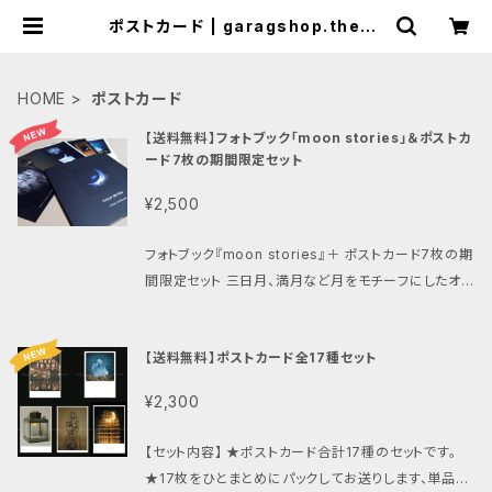
ポストカード | garagshop.theba
se.in
HOME
ポストカード
【送料無料】フォトブック「moon stories」＆ポストカ
ード7枚の期間限定セット
¥2,500
フォトブック『moon stories』＋ ポストカード7枚の期
間限定セット 三日月、満月など月をモチーフにしたオブ
ジェ作品15点に小さな文を添えました。冊子タイプの
作品集です。最終ページに作家直筆サインが入ってい
【送料無料】ポストカード全17種セット
ます。 【仕様】 ・表紙：ソフトカバー, 冊子タイプのフォト
ブック ・作品リスト（ページ数, 作品タイトル, 制作年を
¥2,300
記載） ・サイズ：148ｍｍ×148ｍｍ, 厚さ約3.5ｍｍ
・全36ページ 掲載作品15点 ・直筆作家サイン（最終
【セット内容】 ★ポストカード合計17種のセットです。
ページに入ります） ・企画／構成／作品撮影：内林武
★17枚をひとまとめにパックしてお送りします、単品販
史 フォトブック『moon stories』 掲載作品 4 cresce