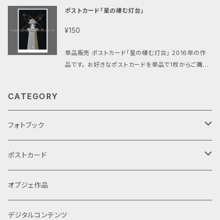
ポストカード「星の棲む灯台」
以上】の場合は送料が無料になります。 （お客様のポス
トへの投函で配達完了となります、手渡しではありませ
¥150
んのでご了承ください。）
単品販売 ポストカード「星の棲む灯台」 2016年の作
品です。 お好きなポストカードを単品で1枚からご購入
いただけます。 クリックポスト(185円)にて発送致しま
す。 ご購入金額の合計が【800円以上】の場合は送料
CATEGORY
が無料になります。 （お客様のポストへの投函で配達
完了となります、手渡しではありませんのでご了承くだ
さい。）
フォトブック
プレミアム版
ポストカード
単品
通常版
単品
オブジェ作品
セット
単品
セット
デジタルコンテンツ