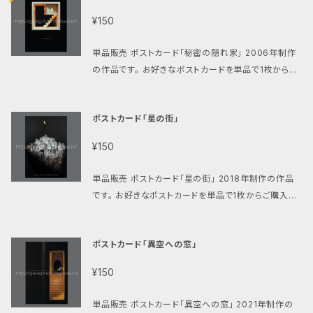
への投函で配達完了となります、手渡しではありません
はクリックポストにてお送り致します。（お客様のポスト
投函で配達完了となります、手渡しではありませんので
ので予めご了承ください。） この商品は配達方法をお
¥150
への投函で配達完了となります、手渡しではありません
ご了承ください。）
選び頂けます。対面手渡し、追跡番号付をご希望の方
ので予めご了承ください。） この商品は送料無料です。
は、ご注文時に【配達方法選択】から『レターパックプラ
単品販売 ポストカード「秘密の隠れ家」 2006年制作
対面手渡し、追跡番号付をご希望の方は、ご注文時に
ス』お選びください、有料（520円）にてレターパックプ
の作品です。 お好きなポストカードを単品で1枚からご
【配達方法選択】から『レターパックプラス』お選びくだ
ラスでお送り致します。
購入いただけます。 クリックポスト(185円)にて発送致
さい、有料（520円）にてレターパックプラスでお送り致
します。 ご購入金額の合計が【800円以上】の場合は
します。
ポストカード「星の街」
送料が無料になります。 （お客様のポストへの投函で
配達完了となります、手渡しではありませんのでご了承
¥150
ください。）
単品販売 ポストカード「星の街」 2018年制作の作品
です。 お好きなポストカードを単品で1枚からご購入い
ただけます。 クリックポスト(185円)にて発送致します。
ご購入金額の合計が【800円以上】の場合は送料が無
ポストカード「異空への窓」
料になります。 （お客様のポストへの投函で配達完了
となります、手渡しではありませんのでご了承くださ
¥150
い。）
単品販売 ポストカード「異空への窓」 2021年制作の