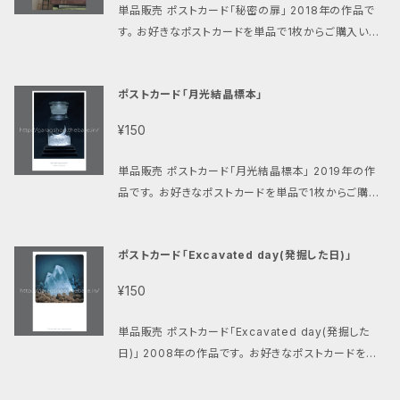
単品販売 ポストカード「秘密の扉」 2018年の作品で
す。 お好きなポストカードを単品で1枚からご購入いた
だけます。 クリックポスト(185円)にて発送致します。
ご購入金額の合計が【800円以上】の場合は送料が無
ポストカード「月光結晶標本」
料になります。 （お客様のポストへの投函で配達完了
となります、手渡しではありませんのでご了承くださ
¥150
い。）
単品販売 ポストカード「月光結晶標本」 2019年の作
品です。 お好きなポストカードを単品で1枚からご購入
いただけます。 クリックポスト(185円)にて発送致しま
す。 ご購入金額の合計が【800円以上】の場合は送料
ポストカード「Excavated day(発掘した日)」
が無料になります。 （お客様のポストへの投函で配達
完了となります、手渡しではありませんのでご了承くだ
¥150
さい。）
単品販売 ポストカード「Excavated day(発掘した
日)」 2008年の作品です。 お好きなポストカードを単
品で1枚からご購入いただけます。 クリックポスト(185
円)にて発送致します。 ご購入金額の合計が【800円以