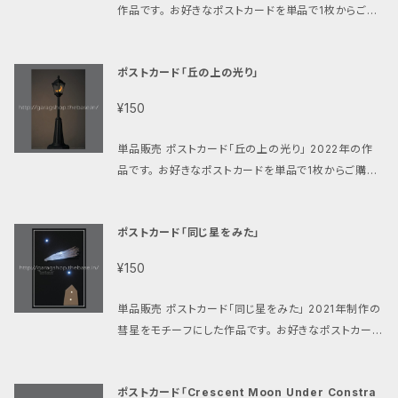
作品です。 お好きなポストカードを単品で1枚からご購
入いただけます。 クリックポスト(185円)にて発送致し
ます。 ご購入金額の合計が【800円以上】の場合は送
ポストカード「丘の上の光り」
料が無料になります。 （お客様のポストへの投函で配
達完了となります、手渡しではありませんのでご了承く
¥150
ださい。）
単品販売 ポストカード「丘の上の光り」 2022年の作
品です。 お好きなポストカードを単品で1枚からご購入
いただけます。 クリックポスト(185円)にて発送致しま
す。 ご購入金額の合計が【800円以上】の場合は送料
ポストカード「同じ星をみた」
が無料になります。 （お客様のポストへの投函で配達
完了となります、手渡しではありませんのでご了承くだ
¥150
さい。）
単品販売 ポストカード「同じ星をみた」 2021年制作の
彗星をモチーフにした作品です。 お好きなポストカード
を単品で1枚からご購入いただけます。 クリックポスト
(185円)にて発送致します。 ご購入金額の合計が【800
ポストカード「Crescent Moon Under Constra
円以上】の場合は送料が無料になります。 （お客様の