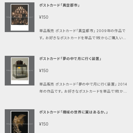
ポストカード「異空都市」
上】の場合は送料が無料になります。 （お客様のポスト
への投函で配達完了となります、手渡しではありません
¥150
のでご了承ください。）
単品販売 ポストカード「異空都市」 2009年の作品で
す。 お好きなポストカードを単品で1枚からご購入いた
だけます。 クリックポスト(185円)にて発送致します。
ご購入金額の合計が【800円以上】の場合は送料が無
ポストカード「夢の中で月に行く装置」
料になります。 （お客様のポストへの投函で配達完了
となります、手渡しではありませんのでご了承くださ
¥150
い。）
単品販売 ポストカード「夢の中で月に行く装置」 2014
年の作品です。 お好きなポストカードを単品で1枚から
ご購入いただけます。 クリックポスト(185円)にて発送
致します。 ご購入金額の合計が【800円以上】の場合
ポストカード「機械の世界に翼はあるか。」
は送料が無料になります。 （お客様のポストへの投函
で配達完了となります、手渡しではありませんのでご了
¥150
承ください。）